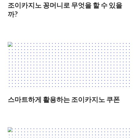
조이카지노 꽁머니로 무엇을 할 수 있을
까?
스마트하게 활용하는 조이카지노 쿠폰